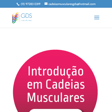
(11) 97283 0319
cadeiasmuscularesgds@hotmail.com